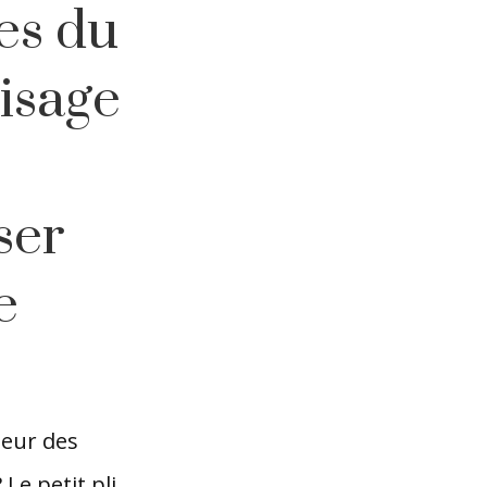
es du
isage
ser
e
ueur des
 Le petit pli