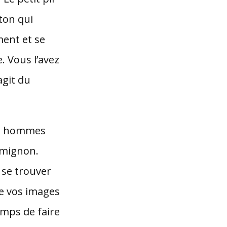
ton qui
ent et se
. Vous l’avez
agit du
ins hommes
 mignon.
 se trouver
e vos images
temps de faire