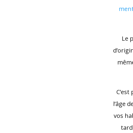
men
Le 
d’orig
même,
C’est
l’âge d
vos ha
tard