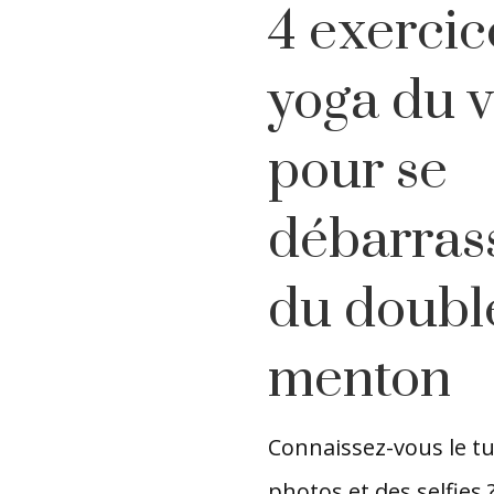
4 exercic
yoga du v
pour se
débarras
du doubl
menton
Connaissez-vous le t
photos et des selfies ?