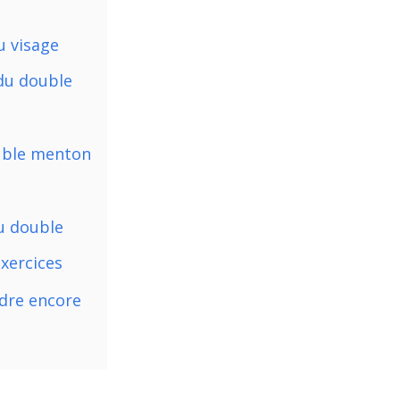
u visage
du double
ouble menton
u double
xercices
dre encore