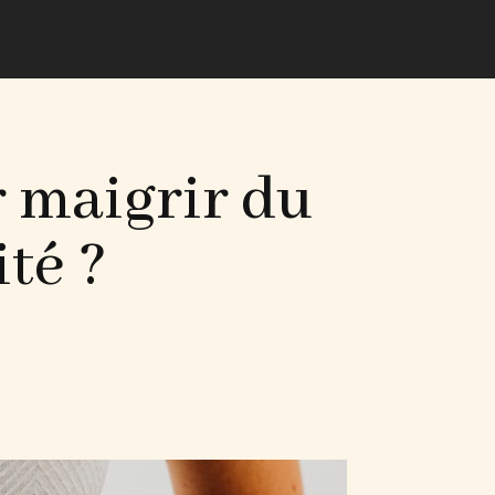
r maigrir du
ité ?