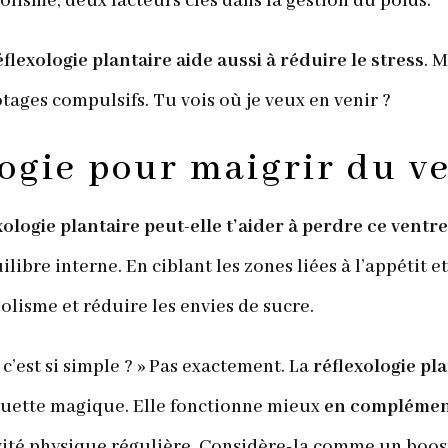
olisme, deux facteurs clés dans la gestion du poids.
éflexologie plantaire aide aussi à réduire le stress
. M
ages compulsifs. Tu vois où je veux en venir ?
logie pour maigrir du v
ologie plantaire peut-elle t’aider à perdre ce ventre
libre interne. En ciblant les zones liées à l’appétit e
lisme et réduire les envies de sucre.
s c’est si simple ? » Pas exactement. La
réflexologie pl
guette magique. Elle fonctionne mieux
en complément
vité physique régulière. Considère-la comme un boos