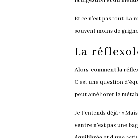
la digestion et du métab
Et ce n’est pas tout.
La r
souvent moins de grignot
La réflexo
Alors,
comment la réflex
C’est une question d’équi
peut améliorer le métabo
Je t’entends déjà : « Mai
ventre
n’est pas une ba
équilibrée
et d’une acti