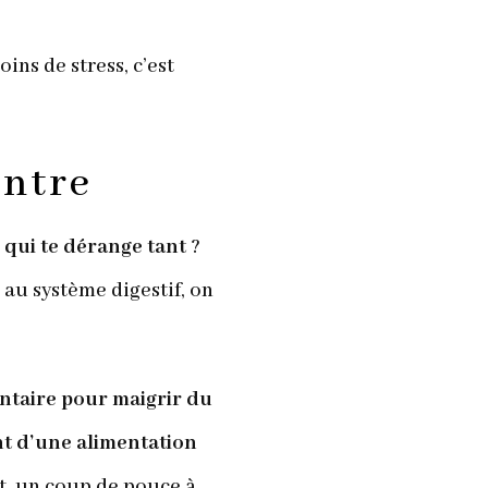
oins de stress, c’est
entre
 qui te dérange tant
?
t au système digestif, on
antaire pour maigrir du
 d’une alimentation
t, un coup de pouce à